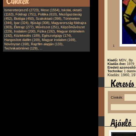
,
,
Ismeretterjesztő (2723)
Mese (1554)
Iskolai, oktató
,
,
,
(1163)
Földrajz (751)
Politika (610)
Mezőgazdaság
,
,
,
(452)
Biológia (450)
Szakoktató (398)
Történelem
,
,
,
(344)
Ipar (324)
Ifjúsági (308)
Magyarország földrajza
,
,
,
(303)
Életrajz (277)
Művészet (251)
Képzőművészet
,
,
,
(229)
Irodalom (200)
Fizika (192)
Magyar történelem
,
,
,
(192)
Közlekedés (189)
Egészségügy (174)
,
,
Hangosított diafilm (169)
Magyar irodalom (169)
,
,
Növénytan (168)
Rajzfilm alapján (133)
1
,
Technikatörténet (129)
...
Kiadó:
MDV., Bp.
Kiadás éve:
1979
Eredeti azonosít
Technika:
1 diatek
Kiadás: 1960, 19
Címkék: