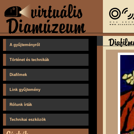
A gyűjteményről
Történet és technikák
Diafilmek
Link gyűjtemény
Rólunk írták
Technikai eszközök