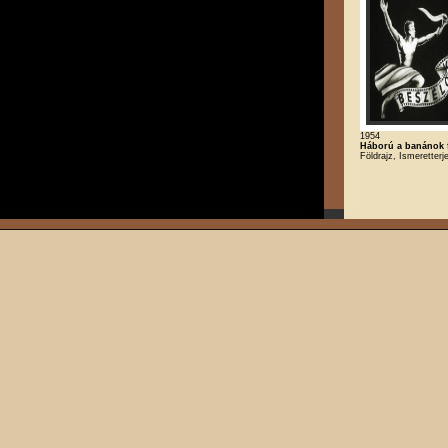
1954
Háború a banánok 
Földrajz, Ismeretterje