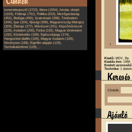
,
,
Ismeretterjesztő (2723)
Mese (1554)
Iskolai, oktató
,
,
,
(1163)
Földrajz (751)
Politika (610)
Mezőgazdaság
,
,
,
(452)
Biológia (450)
Szakoktató (398)
Történelem
,
,
,
(344)
Ipar (324)
Ifjúsági (308)
Magyarország földrajza
,
,
,
(303)
Életrajz (277)
Művészet (251)
Képzőművészet
,
,
,
(229)
Irodalom (200)
Fizika (192)
Magyar történelem
,
,
,
(192)
Közlekedés (189)
Egészségügy (174)
,
,
Hangosított diafilm (169)
Magyar irodalom (169)
,
,
Növénytan (168)
Rajzfilm alapján (133)
1
,
Technikatörténet (129)
...
Kiadó:
MDV., Bp.
Kiadás éve:
1986
Eredeti azonosító
Technika:
1 diatek
Címkék: