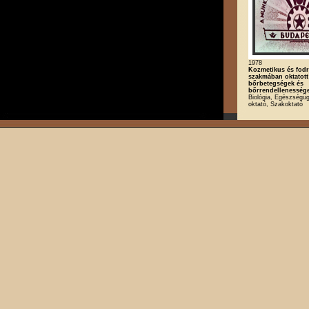
1978
Kozmetikus és fod
szakmában oktatott
bőrbetegségek és
bőrrendellenessége
Biológia, Egészségügy
oktató, Szakoktató