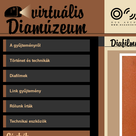
A gyűjteményről
Történet és technikák
Diafilmek
Link gyűjtemény
Rólunk írták
Technikai eszközök