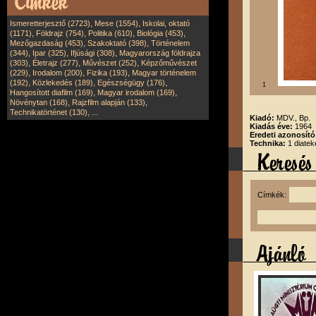
,
,
Ismeretterjesztő (2723)
Mese (1554)
Iskolai, oktató
,
,
,
,
(1171)
Földrajz (754)
Politika (610)
Biológia (453)
,
,
Mezőgazdaság (453)
Szakoktató (398)
Történelem
,
,
,
(344)
Ipar (325)
Ifjúsági (308)
Magyarország földrajza
,
,
,
(303)
Életrajz (277)
Művészet (252)
Képzőművészet
,
,
,
(229)
Irodalom (200)
Fizika (193)
Magyar történelem
,
,
,
(192)
Közlekedés (189)
Egészségügy (176)
1
,
,
Hangosított diafilm (169)
Magyar irodalom (169)
,
,
Növénytan (168)
Rajzfilm alapján (133)
,
Technikatörténet (130)
...
Kiadó:
MDV., Bp.
Kiadás éve:
1964
Eredeti azonosít
Technika:
1 diatek
Címkék: