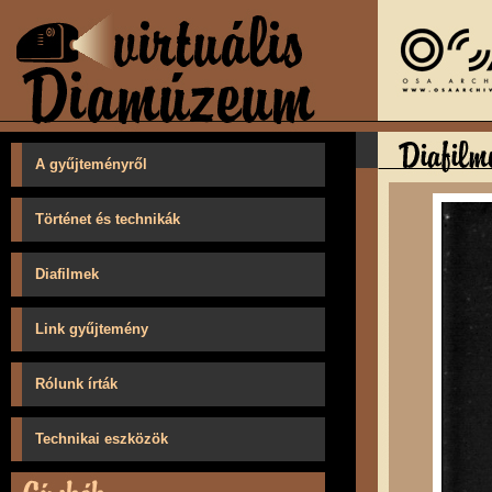
A gyűjteményről
Történet és technikák
Diafilmek
Link gyűjtemény
Rólunk írták
Technikai eszközök