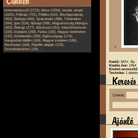
,
,
Ismeretterjesztő (2723)
Mese (1554)
Iskolai, oktató
,
,
,
(1163)
Földrajz (751)
Politika (610)
Mezőgazdaság
,
,
,
(452)
Biológia (450)
Szakoktató (398)
Történelem
,
,
,
(344)
Ipar (324)
Ifjúsági (308)
Magyarország földrajza
,
,
,
(303)
Életrajz (277)
Művészet (251)
Képzőművészet
,
,
,
(229)
Irodalom (200)
Fizika (192)
Magyar történelem
,
,
,
(192)
Közlekedés (189)
Egészségügy (174)
,
,
Hangosított diafilm (169)
Magyar irodalom (169)
,
,
Növénytan (168)
Rajzfilm alapján (133)
1
,
Technikatörténet (129)
...
Kiadó:
MDV., Bp.
Kiadás éve:
1954
Eredeti azonosító
Technika:
1 diatek
Címkék: