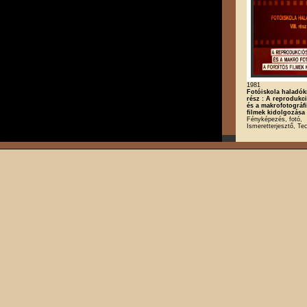
1981
Fotóiskola haladókn
rész : A reprodukci
és a makrofotográfi
filmek kidolgozása
Fényképezés, fotó,
Ismeretterjesztő, Te