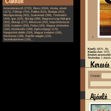
,
,
Ismeretterjesztő (2723)
Mese (1554)
Iskolai, oktató
,
,
,
,
(1171)
Földrajz (754)
Politika (610)
Biológia (453)
,
,
Mezőgazdaság (453)
Szakoktató (398)
Történelem
,
,
,
(344)
Ipar (325)
Ifjúsági (308)
Magyarország földrajza
,
,
,
(303)
Életrajz (277)
Művészet (252)
Képzőművészet
,
,
,
(229)
Irodalom (200)
Fizika (193)
Magyar történelem
,
,
,
(192)
Közlekedés (189)
Egészségügy (176)
,
,
Hangosított diafilm (169)
Magyar irodalom (169)
,
,
Növénytan (168)
Rajzfilm alapján (133)
1
,
Technikatörténet (130)
...
Kiadó:
MDV., Bp.
Kiadás éve:
1975
Eredeti azonosít
Technika:
1 diatek
Címkék: