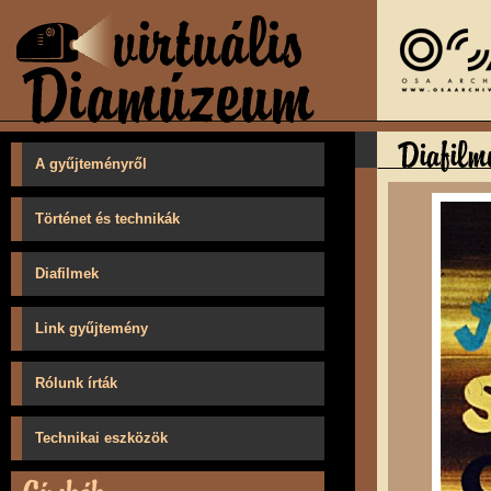
A gyűjteményről
Történet és technikák
Diafilmek
Link gyűjtemény
Rólunk írták
Technikai eszközök