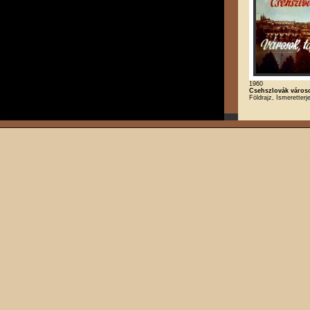
1960
Csehszlovák városo
Földrajz, Ismeretterj