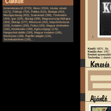
,
,
Ismeretterjesztő (2723)
Mese (1554)
Iskolai, oktató
,
,
,
,
(1171)
Földrajz (754)
Politika (610)
Biológia (453)
,
,
Mezőgazdaság (453)
Szakoktató (398)
Történelem
,
,
,
(344)
Ipar (325)
Ifjúsági (308)
Magyarország földrajza
,
,
,
(303)
Életrajz (277)
Művészet (252)
Képzőművészet
,
,
,
(229)
Irodalom (200)
Fizika (193)
Magyar történelem
,
,
,
(192)
Közlekedés (189)
Egészségügy (176)
,
,
Hangosított diafilm (169)
Magyar irodalom (169)
,
,
Növénytan (168)
Rajzfilm alapján (133)
1
,
Technikatörténet (130)
...
Kiadó:
MDV., Bp.
Kiadás éve:
1957
Eredeti azonosít
Technika:
1 diatek