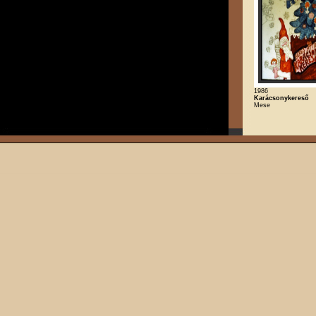
1986
Karácsonykereső
Mese