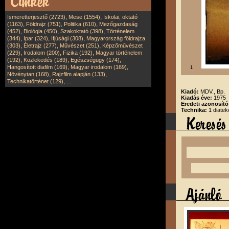
,
,
Ismeretterjesztő (2723)
Mese (1554)
Iskolai, oktató
,
,
,
(1163)
Földrajz (751)
Politika (610)
Mezőgazdaság
,
,
,
(452)
Biológia (450)
Szakoktató (398)
Történelem
,
,
,
(344)
Ipar (324)
Ifjúsági (308)
Magyarország földrajza
,
,
,
(303)
Életrajz (277)
Művészet (251)
Képzőművészet
,
,
,
(229)
Irodalom (200)
Fizika (192)
Magyar történelem
,
,
,
(192)
Közlekedés (189)
Egészségügy (174)
,
,
Hangosított diafilm (169)
Magyar irodalom (169)
1
,
,
Növénytan (168)
Rajzfilm alapján (133)
,
Technikatörténet (129)
...
Kiadó:
MDV., Bp.
Kiadás éve:
1975
Eredeti azonosít
Technika:
1 diatek