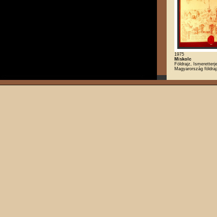
1975
Miskolc
Földrajz, Ismeretterj
Magyarország földra