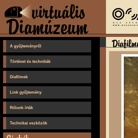
A gyűjteményről
Történet és technikák
Diafilmek
Link gyűjtemény
Rólunk írták
Technikai eszközök