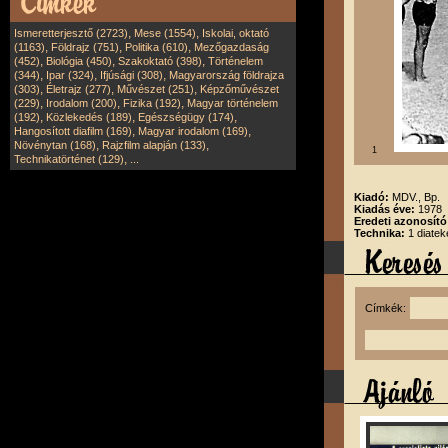
,
,
Ismeretterjesztő (2723)
Mese (1554)
Iskolai, oktató
,
,
,
(1163)
Földrajz (751)
Politika (610)
Mezőgazdaság
,
,
,
(452)
Biológia (450)
Szakoktató (398)
Történelem
,
,
,
(344)
Ipar (324)
Ifjúsági (308)
Magyarország földrajza
,
,
,
(303)
Életrajz (277)
Művészet (251)
Képzőművészet
,
,
,
(229)
Irodalom (200)
Fizika (192)
Magyar történelem
,
,
,
(192)
Közlekedés (189)
Egészségügy (174)
,
,
Hangosított diafilm (169)
Magyar irodalom (169)
,
,
Növénytan (168)
Rajzfilm alapján (133)
1
,
Technikatörténet (129)
...
Kiadó:
MDV., Bp.
Kiadás éve:
1978
Eredeti azonosít
Technika:
1 diatek
Címkék: