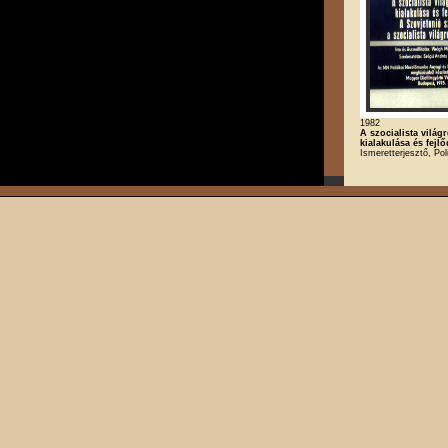
1982
A szocialista világ
kialakulása és fejl
Ismeretterjesztő, Poli