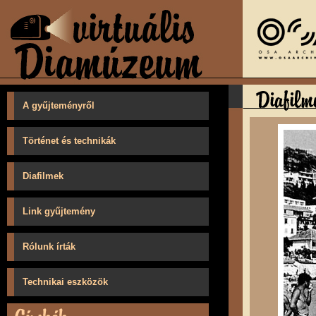
A gyűjteményről
Történet és technikák
Diafilmek
Link gyűjtemény
Rólunk írták
Technikai eszközök