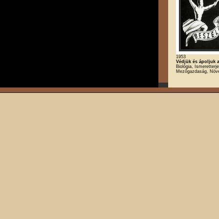
1953
Védjük és ápoljuk a 
Biológia, Ismeretterj
Mezőgazdaság, Növ