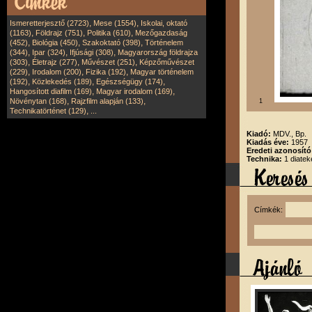
,
,
Ismeretterjesztő (2723)
Mese (1554)
Iskolai, oktató
,
,
,
(1163)
Földrajz (751)
Politika (610)
Mezőgazdaság
,
,
,
(452)
Biológia (450)
Szakoktató (398)
Történelem
,
,
,
(344)
Ipar (324)
Ifjúsági (308)
Magyarország földrajza
,
,
,
(303)
Életrajz (277)
Művészet (251)
Képzőművészet
,
,
,
(229)
Irodalom (200)
Fizika (192)
Magyar történelem
,
,
,
(192)
Közlekedés (189)
Egészségügy (174)
,
,
Hangosított diafilm (169)
Magyar irodalom (169)
,
,
Növénytan (168)
Rajzfilm alapján (133)
1
,
Technikatörténet (129)
...
Kiadó:
MDV., Bp.
Kiadás éve:
1957
Eredeti azonosít
Technika:
1 diatek
Címkék: