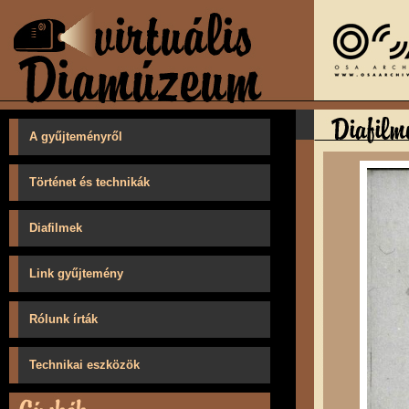
A gyűjteményről
Történet és technikák
Diafilmek
Link gyűjtemény
Rólunk írták
Technikai eszközök