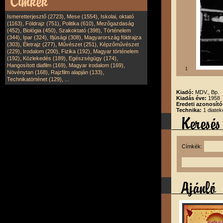
,
,
Ismeretterjesztő (2723)
Mese (1554)
Iskolai, oktató
,
,
,
(1163)
Földrajz (751)
Politika (610)
Mezőgazdaság
,
,
,
(452)
Biológia (450)
Szakoktató (398)
Történelem
,
,
,
(344)
Ipar (324)
Ifjúsági (308)
Magyarország földrajza
,
,
,
(303)
Életrajz (277)
Művészet (251)
Képzőművészet
,
,
,
(229)
Irodalom (200)
Fizika (192)
Magyar történelem
,
,
,
(192)
Közlekedés (189)
Egészségügy (174)
,
,
Hangosított diafilm (169)
Magyar irodalom (169)
1
,
,
Növénytan (168)
Rajzfilm alapján (133)
,
Technikatörténet (129)
...
Kiadó:
MDV., Bp.
Kiadás éve:
1958
Eredeti azonosít
Technika:
1 diatek
Címkék: