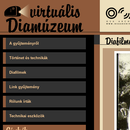
A gyűjteményről
Történet és technikák
Diafilmek
Link gyűjtemény
Rólunk írták
Technikai eszközök