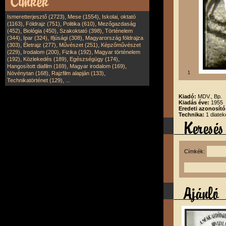
,
,
Ismeretterjesztő (2723)
Mese (1554)
Iskolai, oktató
,
,
,
(1163)
Földrajz (751)
Politika (610)
Mezőgazdaság
,
,
,
(452)
Biológia (450)
Szakoktató (398)
Történelem
,
,
,
(344)
Ipar (324)
Ifjúsági (308)
Magyarország földrajza
,
,
,
(303)
Életrajz (277)
Művészet (251)
Képzőművészet
,
,
,
(229)
Irodalom (200)
Fizika (192)
Magyar történelem
,
,
,
(192)
Közlekedés (189)
Egészségügy (174)
,
,
Hangosított diafilm (169)
Magyar irodalom (169)
,
,
Növénytan (168)
Rajzfilm alapján (133)
1
,
Technikatörténet (129)
...
Kiadó:
MDV., Bp.
Kiadás éve:
1955
Eredeti azonosító
Technika:
1 diatek
Címkék: