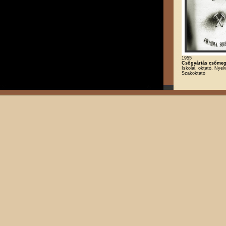
1955
Csőgyártás csőme
Iskolai, oktató, Nyel
Szakoktató