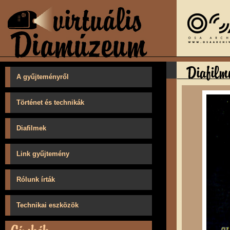
A gyűjteményről
Történet és technikák
Diafilmek
Link gyűjtemény
Rólunk írták
Technikai eszközök