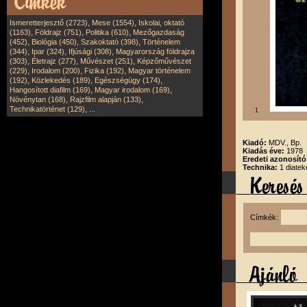
,
,
Ismeretterjesztő (2723)
Mese (1554)
Iskolai, oktató
,
,
,
(1163)
Földrajz (751)
Politika (610)
Mezőgazdaság
,
,
,
(452)
Biológia (450)
Szakoktató (398)
Történelem
,
,
,
(344)
Ipar (324)
Ifjúsági (308)
Magyarország földrajza
,
,
,
(303)
Életrajz (277)
Művészet (251)
Képzőművészet
,
,
,
(229)
Irodalom (200)
Fizika (192)
Magyar történelem
,
,
,
(192)
Közlekedés (189)
Egészségügy (174)
,
,
Hangosított diafilm (169)
Magyar irodalom (169)
,
,
Növénytan (168)
Rajzfilm alapján (133)
,
Technikatörténet (129)
...
1
Kiadó:
MDV., Bp.
Kiadás éve:
1978
Eredeti azonosít
Technika:
1 diatek
Címkék: