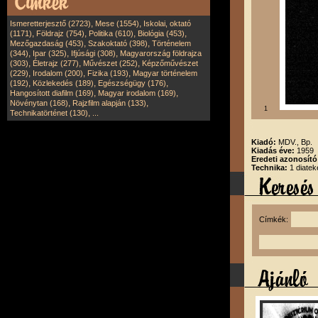
,
,
Ismeretterjesztő (2723)
Mese (1554)
Iskolai, oktató
,
,
,
,
(1171)
Földrajz (754)
Politika (610)
Biológia (453)
,
,
Mezőgazdaság (453)
Szakoktató (398)
Történelem
,
,
,
(344)
Ipar (325)
Ifjúsági (308)
Magyarország földrajza
,
,
,
(303)
Életrajz (277)
Művészet (252)
Képzőművészet
,
,
,
(229)
Irodalom (200)
Fizika (193)
Magyar történelem
,
,
,
(192)
Közlekedés (189)
Egészségügy (176)
,
,
Hangosított diafilm (169)
Magyar irodalom (169)
,
,
Növénytan (168)
Rajzfilm alapján (133)
1
,
Technikatörténet (130)
...
Kiadó:
MDV., Bp.
Kiadás éve:
1959
Eredeti azonosít
Technika:
1 diatek
Címkék: