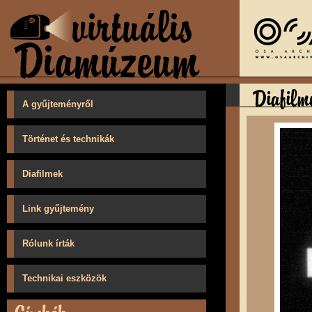
A gyűjteményről
Történet és technikák
Diafilmek
Link gyűjtemény
Rólunk írták
Technikai eszközök