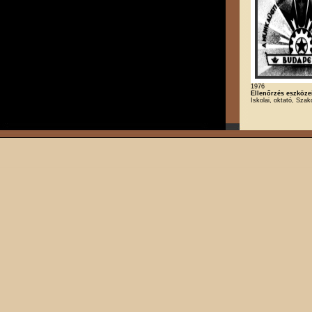
1976
Ellenőrzés eszköze
Iskolai, oktató, Szak