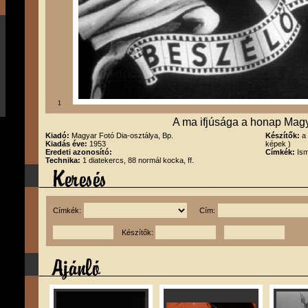
1
A ma ifjúsága a honap Mag
Kiadó:
Magyar Fotó Dia-osztálya, Bp.
Készítők:
a
Kiadás éve:
1953
képek )
Eredeti azonosító:
Címkék:
Ism
Technika:
1 diatekercs, 88 normál kocka, ff.
Címkék:
Cím:
Készítők: