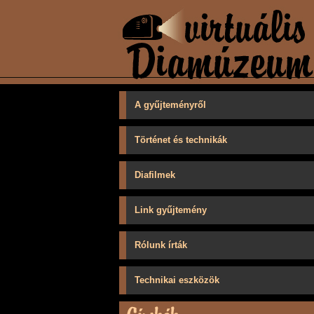
A gyűjteményről
Történet és technikák
Diafilmek
Link gyűjtemény
Rólunk írták
Technikai eszközök