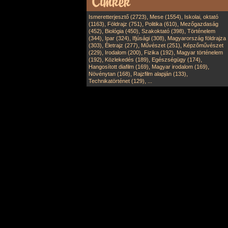
,
,
Ismeretterjesztő (2723)
Mese (1554)
Iskolai, oktató
,
,
,
(1163)
Földrajz (751)
Politika (610)
Mezőgazdaság
,
,
,
(452)
Biológia (450)
Szakoktató (398)
Történelem
,
,
,
(344)
Ipar (324)
Ifjúsági (308)
Magyarország földrajza
,
,
,
(303)
Életrajz (277)
Művészet (251)
Képzőművészet
,
,
,
(229)
Irodalom (200)
Fizika (192)
Magyar történelem
,
,
,
(192)
Közlekedés (189)
Egészségügy (174)
,
,
Hangosított diafilm (169)
Magyar irodalom (169)
,
,
Növénytan (168)
Rajzfilm alapján (133)
,
Technikatörténet (129)
...