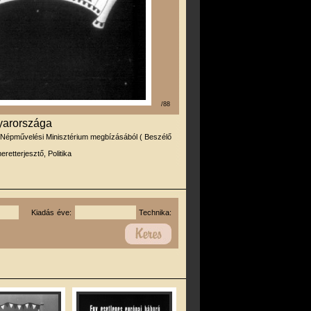
/88
yarországa
 Népművelési Minisztérium megbízásából ( Beszélő
eretterjesztő, Politika
Kiadás éve:
Technika: