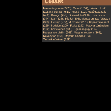
,
,
Ismeretterjesztő (2723)
Mese (1554)
Iskolai, oktató
,
,
,
(1163)
Földrajz (751)
Politika (610)
Mezőgazdaság
,
,
,
(452)
Biológia (450)
Szakoktató (398)
Történelem
,
,
,
(344)
Ipar (324)
Ifjúsági (308)
Magyarország földrajza
,
,
,
(303)
Életrajz (277)
Művészet (251)
Képzőművészet
,
,
,
(229)
Irodalom (200)
Fizika (192)
Magyar történelem
,
,
,
(192)
Közlekedés (189)
Egészségügy (174)
,
,
Hangosított diafilm (169)
Magyar irodalom (169)
,
,
Növénytan (168)
Rajzfilm alapján (133)
,
Technikatörténet (129)
...