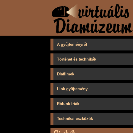
A gyűjteményről
Történet és technikák
Diafilmek
Link gyűjtemény
Rólunk írták
Technikai eszközök