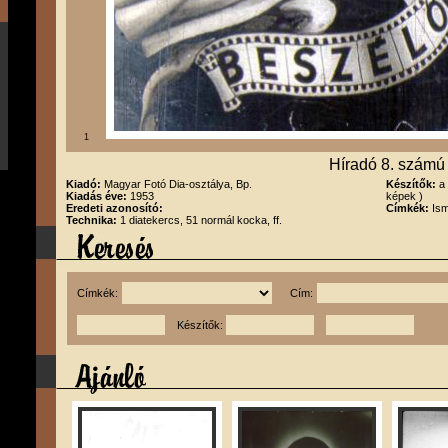
1
Híradó 8. számú
Kiadó:
Magyar Fotó Dia-osztálya, Bp.
Készítők:
a
Kiadás éve:
1953
képek )
Eredeti azonosító:
Címkék:
Ism
Technika:
1 diatekercs, 51 normál kocka, ff.
Címkék:
Cím:
Készítők: