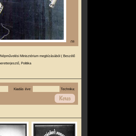
/56
 Népművelési Minisztérium megbízásából ( Beszélő
eretterjesztő, Politika
Kiadás éve:
Technika: