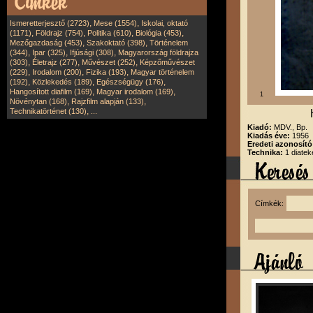
,
,
Ismeretterjesztő (2723)
Mese (1554)
Iskolai, oktató
,
,
,
,
(1171)
Földrajz (754)
Politika (610)
Biológia (453)
,
,
Mezőgazdaság (453)
Szakoktató (398)
Történelem
,
,
,
(344)
Ipar (325)
Ifjúsági (308)
Magyarország földrajza
,
,
,
(303)
Életrajz (277)
Művészet (252)
Képzőművészet
,
,
,
(229)
Irodalom (200)
Fizika (193)
Magyar történelem
,
,
,
(192)
Közlekedés (189)
Egészségügy (176)
,
,
Hangosított diafilm (169)
Magyar irodalom (169)
1
,
,
Növénytan (168)
Rajzfilm alapján (133)
,
Technikatörténet (130)
...
Kiadó:
MDV., Bp.
Kiadás éve:
1956
Eredeti azonosít
Technika:
1 diatek
Címkék: