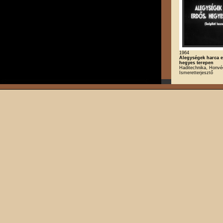
1964
Alegységek harca e
hegyes terepen
Haditechnika, Honvé
Ismeretterjesztő