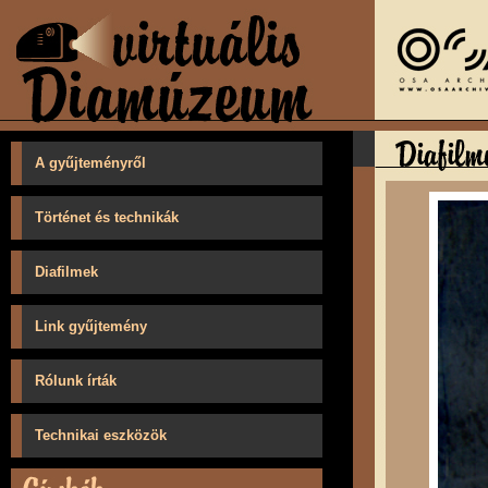
A gyűjteményről
Történet és technikák
Diafilmek
Link gyűjtemény
Rólunk írták
Technikai eszközök