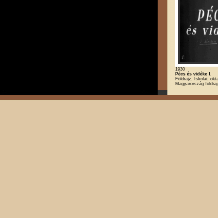
1930
Pécs és vidéke I.
Földrajz, Iskolai, okt
Magyarország földra