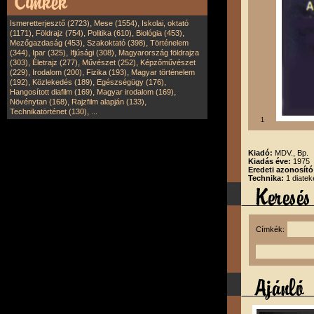
,
,
Ismeretterjesztő (2723)
Mese (1554)
Iskolai, oktató
,
,
,
,
(1171)
Földrajz (754)
Politika (610)
Biológia (453)
,
,
Mezőgazdaság (453)
Szakoktató (398)
Történelem
,
,
,
(344)
Ipar (325)
Ifjúsági (308)
Magyarország földrajza
,
,
,
(303)
Életrajz (277)
Művészet (252)
Képzőművészet
,
,
,
(229)
Irodalom (200)
Fizika (193)
Magyar történelem
,
,
,
(192)
Közlekedés (189)
Egészségügy (176)
,
,
Hangosított diafilm (169)
Magyar irodalom (169)
,
,
Növénytan (168)
Rajzfilm alapján (133)
,
Technikatörténet (130)
...
1
Kiadó:
MDV., Bp.
Kiadás éve:
1975
Eredeti azonosít
Technika:
1 diatek
Címkék: