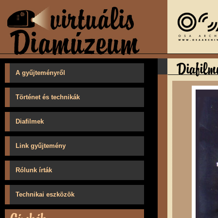
A gyűjteményről
Történet és technikák
Diafilmek
Link gyűjtemény
Rólunk írták
Technikai eszközök