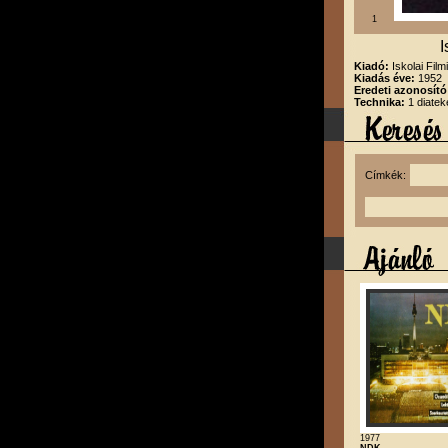
1
I
Kiadó:
Iskolai Film
Kiadás éve:
1952
Eredeti azonosító
Technika:
1 diatek
Címkék:
1977
NDK