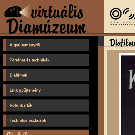
A gyűjteményről
Történet és technikák
Diafilmek
Link gyűjtemény
Rólunk írták
Technikai eszközök