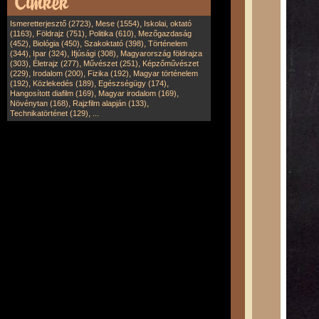
,
,
Ismeretterjesztő (2723)
Mese (1554)
Iskolai, oktató
,
,
,
(1163)
Földrajz (751)
Politika (610)
Mezőgazdaság
,
,
,
(452)
Biológia (450)
Szakoktató (398)
Történelem
,
,
,
(344)
Ipar (324)
Ifjúsági (308)
Magyarország földrajza
,
,
,
(303)
Életrajz (277)
Művészet (251)
Képzőművészet
,
,
,
(229)
Irodalom (200)
Fizika (192)
Magyar történelem
,
,
,
(192)
Közlekedés (189)
Egészségügy (174)
,
,
Hangosított diafilm (169)
Magyar irodalom (169)
,
,
Növénytan (168)
Rajzfilm alapján (133)
,
Technikatörténet (129)
...