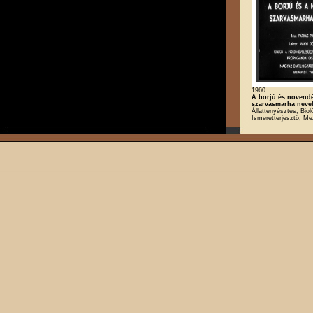
1960
A borjú és novend
szarvasmarha neve
Állattenyésztés, Biol
Ismeretterjesztő, M