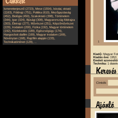
,
,
Ismeretterjesztő (2723)
Mese (1554)
Iskolai, oktató
,
,
,
(1163)
Földrajz (751)
Politika (610)
Mezőgazdaság
,
,
,
(452)
Biológia (450)
Szakoktató (398)
Történelem
,
,
,
(344)
Ipar (324)
Ifjúsági (308)
Magyarország földrajza
,
,
,
(303)
Életrajz (277)
Művészet (251)
Képzőművészet
,
,
,
(229)
Irodalom (200)
Fizika (192)
Magyar történelem
,
,
,
(192)
Közlekedés (189)
Egészségügy (174)
,
,
Hangosított diafilm (169)
Magyar irodalom (169)
,
,
Növénytan (168)
Rajzfilm alapján (133)
,
Technikatörténet (129)
...
1
Kiadó:
Magyar Fot
Kiadás éve:
1953
Eredeti azonosító
Technika:
1 diate
Címkék: