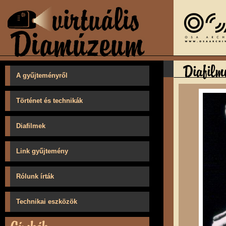
A gyűjteményről
Történet és technikák
Diafilmek
Link gyűjtemény
Rólunk írták
Technikai eszközök