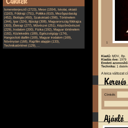
,
,
Ismeretterjesztő (2723)
Mese (1554)
Iskolai, oktató
,
,
,
(1163)
Földrajz (751)
Politika (610)
Mezőgazdaság
,
,
,
(452)
Biológia (450)
Szakoktató (398)
Történelem
,
,
,
(344)
Ipar (324)
Ifjúsági (308)
Magyarország földrajza
,
,
,
(303)
Életrajz (277)
Művészet (251)
Képzőművészet
,
,
,
(229)
Irodalom (200)
Fizika (192)
Magyar történelem
,
,
,
(192)
Közlekedés (189)
Egészségügy (174)
,
,
Hangosított diafilm (169)
Magyar irodalom (169)
,
,
Növénytan (168)
Rajzfilm alapján (133)
1
,
Technikatörténet (129)
...
Kiadó:
MDV., Bp.
Kiadás éve:
1979
Eredeti azonosító
Technika:
1 diatek
A leica változat 
Címkék: