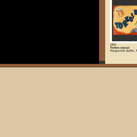
1963
Torkos nyuszi
Hangosított diafilm,