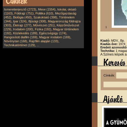
,
,
Ismeretterjesztő (2723)
Mese (1554)
Iskolai, oktató
,
,
,
(1163)
Földrajz (751)
Politika (610)
Mezőgazdaság
,
,
,
(452)
Biológia (450)
Szakoktató (398)
Történelem
,
,
,
(344)
Ipar (324)
Ifjúsági (308)
Magyarország földrajza
,
,
,
(303)
Életrajz (277)
Művészet (251)
Képzőművészet
1
,
,
,
(229)
Irodalom (200)
Fizika (192)
Magyar történelem
,
,
,
(192)
Közlekedés (189)
Egészségügy (174)
,
,
Hangosított diafilm (169)
Magyar irodalom (169)
Kiadó:
MDV., Bp.
,
,
Növénytan (168)
Rajzfilm alapján (133)
Kiadás éve:
1974
,
Technikatörténet (129)
...
Eredeti azonosító
Technika:
1 magazi
A Színes képek az
Címkék: