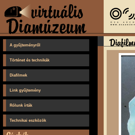
A gyűjteményről
Történet és technikák
Diafilmek
Link gyűjtemény
Rólunk írták
Technikai eszközök