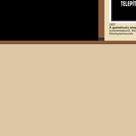
1957
A gyümölcsös telep
Ismeretterjesztő, M
Növénytermesztés