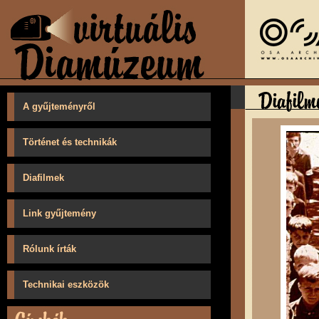
A gyűjteményről
Történet és technikák
Diafilmek
Link gyűjtemény
Rólunk írták
Technikai eszközök