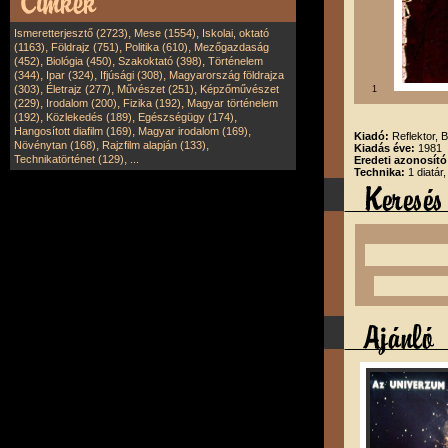
,
,
Ismeretterjesztő (2723)
Mese (1554)
Iskolai, oktató
,
,
,
(1163)
Földrajz (751)
Politika (610)
Mezőgazdaság
,
,
,
(452)
Biológia (450)
Szakoktató (398)
Történelem
,
,
,
(344)
Ipar (324)
Ifjúsági (308)
Magyarország földrajza
,
,
,
(303)
Életrajz (277)
Művészet (251)
Képzőművészet
1
,
,
,
(229)
Irodalom (200)
Fizika (192)
Magyar történelem
,
,
,
(192)
Közlekedés (189)
Egészségügy (174)
,
,
Hangosított diafilm (169)
Magyar irodalom (169)
Kiadó:
Reflektor, B
,
,
Növénytan (168)
Rajzfilm alapján (133)
Kiadás éve:
1981
,
Technikatörténet (129)
...
Eredeti azonosító
Technika:
1 diatár