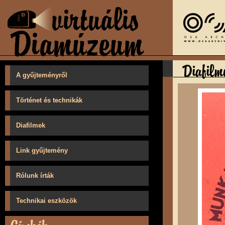
A gyűjteményről
Történet és technikák
Diafilmek
Link gyűjtemény
Rólunk írták
Technikai eszközök