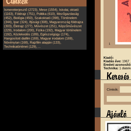
,
,
Ismeretterjesztő (2723)
Mese (1554)
Iskolai, oktató
,
,
,
(1163)
Földrajz (751)
Politika (610)
Mezőgazdaság
,
,
,
(452)
Biológia (450)
Szakoktató (398)
Történelem
,
,
,
(344)
Ipar (324)
Ifjúsági (308)
Magyarország földrajza
,
,
,
(303)
Életrajz (277)
Művészet (251)
Képzőművészet
,
,
,
(229)
Irodalom (200)
Fizika (192)
Magyar történelem
,
,
,
(192)
Közlekedés (189)
Egészségügy (174)
,
,
Hangosított diafilm (169)
Magyar irodalom (169)
,
,
Növénytan (168)
Rajzfilm alapján (133)
1
,
Technikatörténet (129)
...
Kiadó:
Kiadás éve:
1967
Eredeti azonosító
Technika:
1 diatek
Címkék: