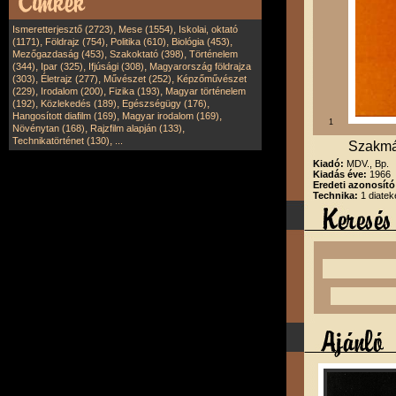
,
,
Ismeretterjesztő (2723)
Mese (1554)
Iskolai, oktató
,
,
,
,
(1171)
Földrajz (754)
Politika (610)
Biológia (453)
,
,
Mezőgazdaság (453)
Szakoktató (398)
Történelem
,
,
,
(344)
Ipar (325)
Ifjúsági (308)
Magyarország földrajza
,
,
,
(303)
Életrajz (277)
Művészet (252)
Képzőművészet
,
,
,
(229)
Irodalom (200)
Fizika (193)
Magyar történelem
,
,
,
(192)
Közlekedés (189)
Egészségügy (176)
,
,
Hangosított diafilm (169)
Magyar irodalom (169)
1
,
,
Növénytan (168)
Rajzfilm alapján (133)
,
Technikatörténet (130)
...
Szakmák
Kiadó:
MDV., Bp.
Kiadás éve:
1966
Eredeti azonosít
Technika:
1 diatek