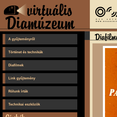
A gyűjteményről
Történet és technikák
Diafilmek
Link gyűjtemény
Rólunk írták
Technikai eszközök