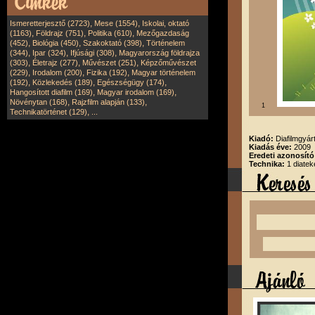
,
,
Ismeretterjesztő (2723)
Mese (1554)
Iskolai, oktató
,
,
,
(1163)
Földrajz (751)
Politika (610)
Mezőgazdaság
,
,
,
(452)
Biológia (450)
Szakoktató (398)
Történelem
,
,
,
(344)
Ipar (324)
Ifjúsági (308)
Magyarország földrajza
,
,
,
(303)
Életrajz (277)
Művészet (251)
Képzőművészet
,
,
,
(229)
Irodalom (200)
Fizika (192)
Magyar történelem
,
,
,
(192)
Közlekedés (189)
Egészségügy (174)
,
,
Hangosított diafilm (169)
Magyar irodalom (169)
,
,
Növénytan (168)
Rajzfilm alapján (133)
1
,
Technikatörténet (129)
...
Kiadó:
Diafilmgyárt
Kiadás éve:
2009
Eredeti azonosító
Technika:
1 diatek