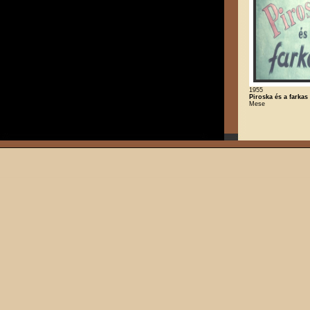
1955
Piroska és a farkas
Mese