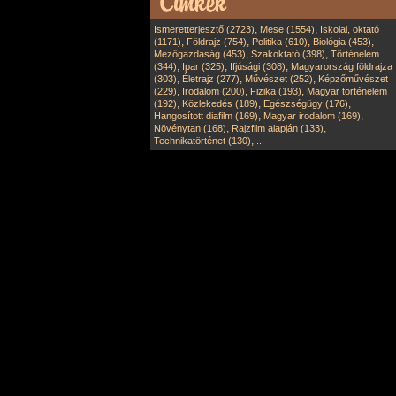
,
,
Ismeretterjesztő (2723)
Mese (1554)
Iskolai, oktató
,
,
,
,
(1171)
Földrajz (754)
Politika (610)
Biológia (453)
,
,
Mezőgazdaság (453)
Szakoktató (398)
Történelem
,
,
,
(344)
Ipar (325)
Ifjúsági (308)
Magyarország földrajza
,
,
,
(303)
Életrajz (277)
Művészet (252)
Képzőművészet
,
,
,
(229)
Irodalom (200)
Fizika (193)
Magyar történelem
,
,
,
(192)
Közlekedés (189)
Egészségügy (176)
,
,
Hangosított diafilm (169)
Magyar irodalom (169)
,
,
Növénytan (168)
Rajzfilm alapján (133)
,
Technikatörténet (130)
...