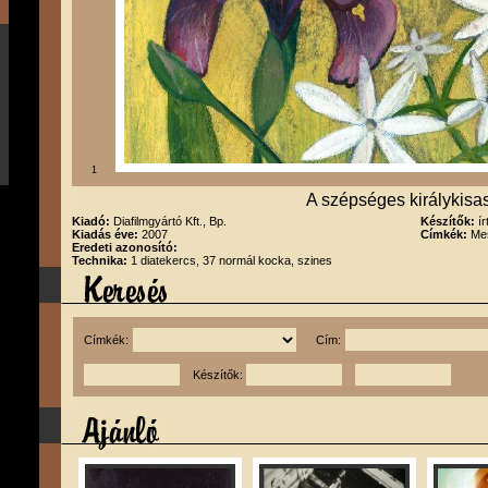
1
A szépséges királykisa
Kiadó:
Diafilmgyártó Kft., Bp.
Készítők:
í
Kiadás éve:
2007
Címkék:
Me
Eredeti azonosító:
Technika:
1 diatekercs, 37 normál kocka, szines
Címkék:
Cím:
Készítők: