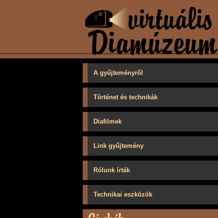
A gyűjteményről
Történet és technikák
Diafilmek
Link gyűjtemény
Rólunk írták
Technikai eszközök