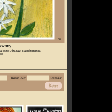
/38
sszony
rta Esze Dóra rajz. Radnóti Blanka
se
Kiadás éve:
Technika: