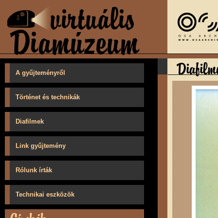
A gyűjteményről
Történet és technikák
Diafilmek
Link gyűjtemény
Rólunk írták
Technikai eszközök