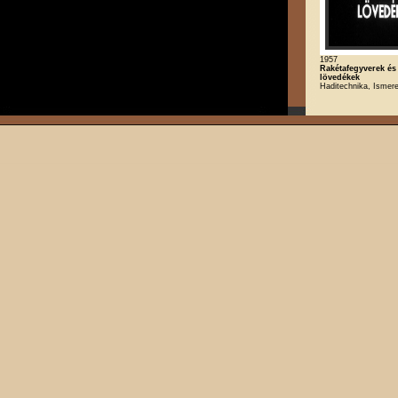
1957
Rakétafegyverek és 
lövedékek
Haditechnika, Ismere