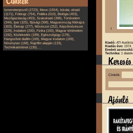
,
,
Ismeretterjesztő (2723)
Mese (1554)
Iskolai, oktató
,
,
,
,
(1171)
Földrajz (754)
Politika (610)
Biológia (453)
,
,
Mezőgazdaság (453)
Szakoktató (398)
Történelem
,
,
,
(344)
Ipar (325)
Ifjúsági (308)
Magyarország földrajza
,
,
,
(303)
Életrajz (277)
Művészet (252)
Képzőművészet
1
,
,
,
(229)
Irodalom (200)
Fizika (193)
Magyar történelem
,
,
,
(192)
Közlekedés (189)
Egészségügy (176)
,
,
Hangosított diafilm (169)
Magyar irodalom (169)
Kiadó:
ATI Autóköz
,
,
Növénytan (168)
Rajzfilm alapján (133)
Kiadás éve:
1974
,
Technikatörténet (130)
...
Eredeti azonosító
Technika:
1 diatek
Címkék: