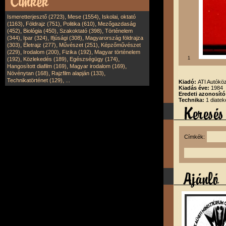
,
,
Ismeretterjesztő (2723)
Mese (1554)
Iskolai, oktató
,
,
,
(1163)
Földrajz (751)
Politika (610)
Mezőgazdaság
,
,
,
(452)
Biológia (450)
Szakoktató (398)
Történelem
,
,
,
(344)
Ipar (324)
Ifjúsági (308)
Magyarország földrajza
,
,
,
(303)
Életrajz (277)
Művészet (251)
Képzőművészet
,
,
,
(229)
Irodalom (200)
Fizika (192)
Magyar történelem
,
,
,
1
(192)
Közlekedés (189)
Egészségügy (174)
,
,
Hangosított diafilm (169)
Magyar irodalom (169)
,
,
Növénytan (168)
Rajzfilm alapján (133)
,
Technikatörténet (129)
...
Kiadó:
ATI Autóköz
Kiadás éve:
1984
Eredeti azonosító
Technika:
1 diatek
Címkék: