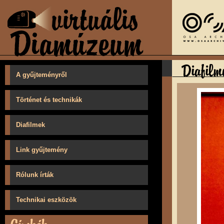
A gyűjteményről
Történet és technikák
Diafilmek
Link gyűjtemény
Rólunk írták
Technikai eszközök