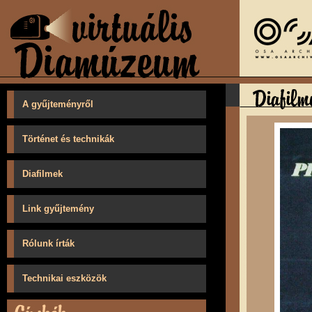
A gyűjteményről
Történet és technikák
Diafilmek
Link gyűjtemény
Rólunk írták
Technikai eszközök