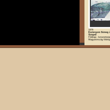
1976
Esztergom Sümeg 
Szeged
Földrajz, Ismeretterj
Magyarország földra