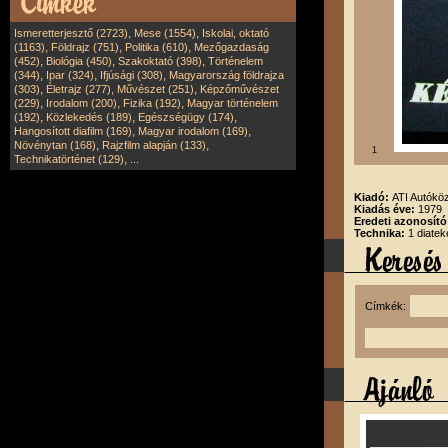
,
,
Ismeretterjesztő (2723)
Mese (1554)
Iskolai, oktató
,
,
,
(1163)
Földrajz (751)
Politika (610)
Mezőgazdaság
,
,
,
(452)
Biológia (450)
Szakoktató (398)
Történelem
,
,
,
(344)
Ipar (324)
Ifjúsági (308)
Magyarország földrajza
,
,
,
(303)
Életrajz (277)
Művészet (251)
Képzőművészet
,
,
,
(229)
Irodalom (200)
Fizika (192)
Magyar történelem
,
,
,
(192)
Közlekedés (189)
Egészségügy (174)
,
,
Hangosított diafilm (169)
Magyar irodalom (169)
,
,
Növénytan (168)
Rajzfilm alapján (133)
1
,
Technikatörténet (129)
...
Kiadó:
ATI Autóköz
Kiadás éve:
1979
Eredeti azonosító
Technika:
1 diatek
Címkék: