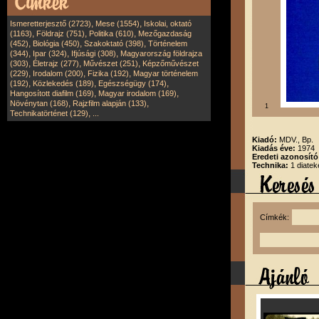
,
,
Ismeretterjesztő (2723)
Mese (1554)
Iskolai, oktató
,
,
,
(1163)
Földrajz (751)
Politika (610)
Mezőgazdaság
,
,
,
(452)
Biológia (450)
Szakoktató (398)
Történelem
,
,
,
(344)
Ipar (324)
Ifjúsági (308)
Magyarország földrajza
,
,
,
(303)
Életrajz (277)
Művészet (251)
Képzőművészet
,
,
,
(229)
Irodalom (200)
Fizika (192)
Magyar történelem
,
,
,
(192)
Közlekedés (189)
Egészségügy (174)
,
,
Hangosított diafilm (169)
Magyar irodalom (169)
,
,
Növénytan (168)
Rajzfilm alapján (133)
1
,
Technikatörténet (129)
...
Kiadó:
MDV., Bp.
Kiadás éve:
1974
Eredeti azonosít
Technika:
1 diatek
Címkék: