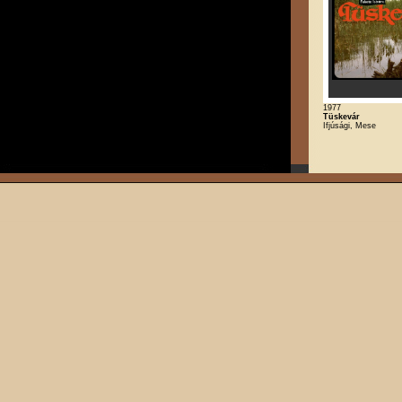
1977
Tüskevár
Ifjúsági, Mese