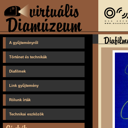
A gyűjteményről
Történet és technikák
Diafilmek
Link gyűjtemény
Rólunk írták
Technikai eszközök