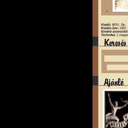
1
Kiadó:
MDV., Bp.
Kiadás éve:
1967
Eredeti azonosító
Technika:
1 magazi