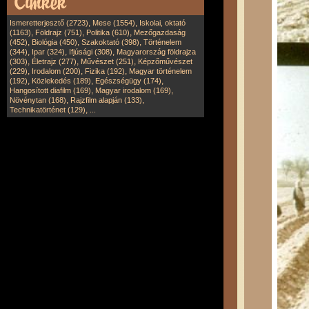
,
,
Ismeretterjesztő (2723)
Mese (1554)
Iskolai, oktató
,
,
,
(1163)
Földrajz (751)
Politika (610)
Mezőgazdaság
,
,
,
(452)
Biológia (450)
Szakoktató (398)
Történelem
,
,
,
(344)
Ipar (324)
Ifjúsági (308)
Magyarország földrajza
,
,
,
(303)
Életrajz (277)
Művészet (251)
Képzőművészet
,
,
,
(229)
Irodalom (200)
Fizika (192)
Magyar történelem
,
,
,
(192)
Közlekedés (189)
Egészségügy (174)
,
,
Hangosított diafilm (169)
Magyar irodalom (169)
,
,
Növénytan (168)
Rajzfilm alapján (133)
,
Technikatörténet (129)
...