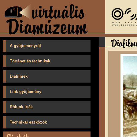
A gyűjteményről
Történet és technikák
Diafilmek
Link gyűjtemény
Rólunk írták
Technikai eszközök