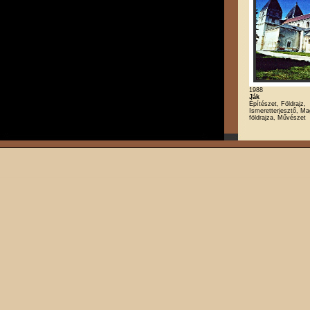
1988
Ják
Építészet, Földrajz,
Ismeretterjesztő, M
földrajza, Művészet