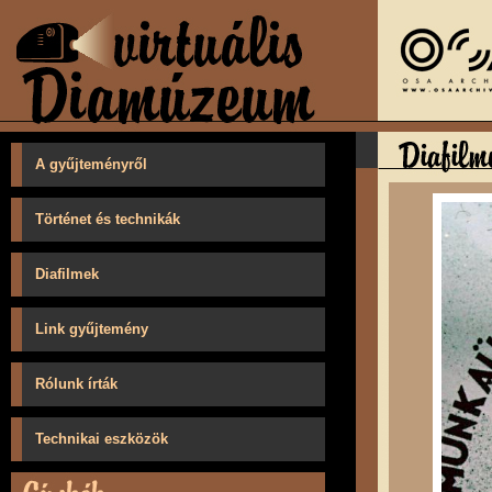
A gyűjteményről
Történet és technikák
Diafilmek
Link gyűjtemény
Rólunk írták
Technikai eszközök