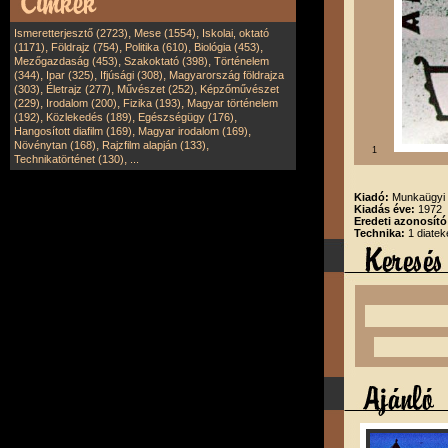
,
,
Ismeretterjesztő (2723)
Mese (1554)
Iskolai, oktató
,
,
,
,
(1171)
Földrajz (754)
Politika (610)
Biológia (453)
,
,
Mezőgazdaság (453)
Szakoktató (398)
Történelem
,
,
,
(344)
Ipar (325)
Ifjúsági (308)
Magyarország földrajza
,
,
,
(303)
Életrajz (277)
Művészet (252)
Képzőművészet
,
,
,
(229)
Irodalom (200)
Fizika (193)
Magyar történelem
,
,
,
(192)
Közlekedés (189)
Egészségügy (176)
,
,
Hangosított diafilm (169)
Magyar irodalom (169)
,
,
Növénytan (168)
Rajzfilm alapján (133)
1
,
Technikatörténet (130)
...
Kiadó:
Munkaügyi 
Kiadás éve:
1972
Eredeti azonosít
Technika:
1 diatek