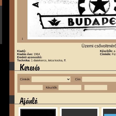
1
Üzemi csővoltmér
Kiadó:
Készítők:
a
Kiadás éve:
1964
Címkék:
Fiz
Eredeti azonosító:
Technika:
1 diatekercs, leica kocka, ff.
Címkék:
Cím:
Készítők: