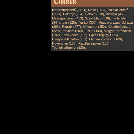
,
,
Ismeretterjesztő (2723)
Mese (1554)
Iskolai, oktató
,
,
,
,
(1171)
Földrajz (754)
Politika (610)
Biológia (453)
,
,
Mezőgazdaság (453)
Szakoktató (398)
Történelem
,
,
,
(344)
Ipar (325)
Ifjúsági (308)
Magyarország földrajza
,
,
,
(303)
Életrajz (277)
Művészet (252)
Képzőművészet
,
,
,
(229)
Irodalom (200)
Fizika (193)
Magyar történelem
,
,
,
(192)
Közlekedés (189)
Egészségügy (176)
,
,
Hangosított diafilm (169)
Magyar irodalom (169)
,
,
Növénytan (168)
Rajzfilm alapján (133)
,
Technikatörténet (130)
...