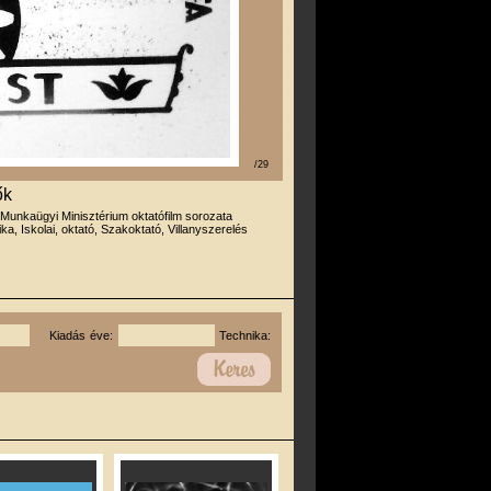
/29
ők
 Munkaügyi Minisztérium oktatófilm sorozata
ika, Iskolai, oktató, Szakoktató, Villanyszerelés
Kiadás éve:
Technika: