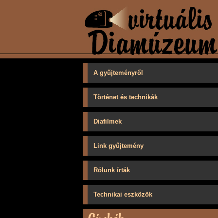
A gyűjteményről
Történet és technikák
Diafilmek
Link gyűjtemény
Rólunk írták
Technikai eszközök