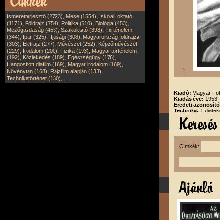
,
,
Ismeretterjesztő (2723)
Mese (1554)
Iskolai, oktató
,
,
,
,
(1171)
Földrajz (754)
Politika (610)
Biológia (453)
,
,
Mezőgazdaság (453)
Szakoktató (398)
Történelem
,
,
,
(344)
Ipar (325)
Ifjúsági (308)
Magyarország földrajza
,
,
,
(303)
Életrajz (277)
Művészet (252)
Képzőművészet
,
,
,
(229)
Irodalom (200)
Fizika (193)
Magyar történelem
,
,
,
(192)
Közlekedés (189)
Egészségügy (176)
,
,
Hangosított diafilm (169)
Magyar irodalom (169)
1
,
,
Növénytan (168)
Rajzfilm alapján (133)
,
Technikatörténet (130)
...
Kiadó:
Magyar Fot
Kiadás éve:
1953
Eredeti azonosító
Technika:
1 diatek
Címkék: