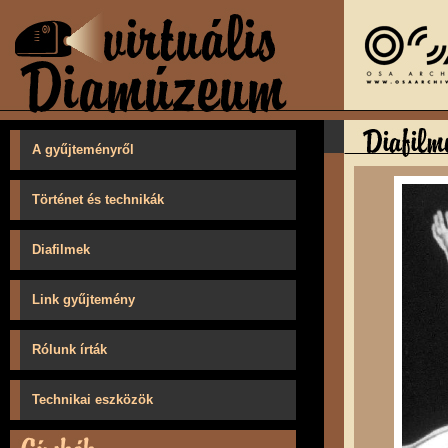
A gyűjteményről
Történet és technikák
Diafilmek
Link gyűjtemény
Rólunk írták
Technikai eszközök