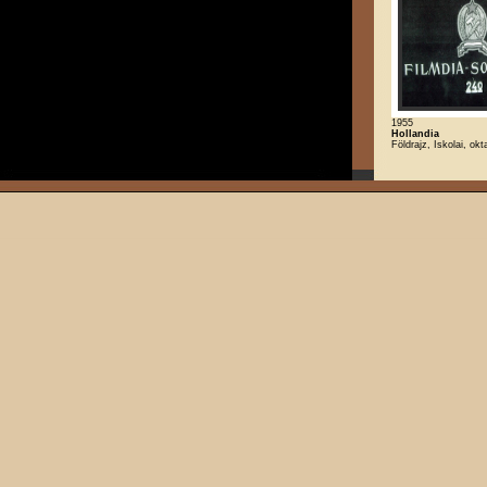
1955
Hollandia
Földrajz, Iskolai, okt