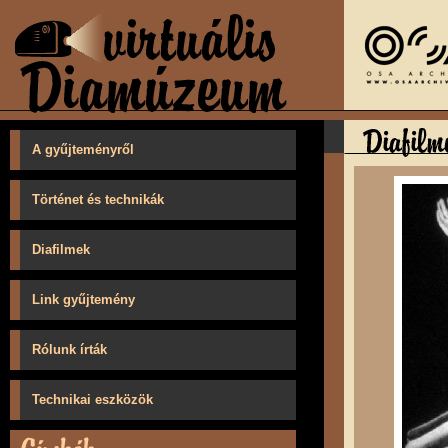
A gyűjteményről
Történet és technikák
Diafilmek
Link gyűjtemény
Rólunk írták
Technikai eszközök