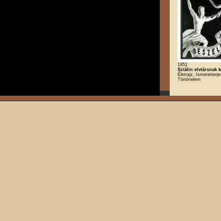
1951
Sztálin elvtársnak
Életrajz, Ismeretterje
Történelem