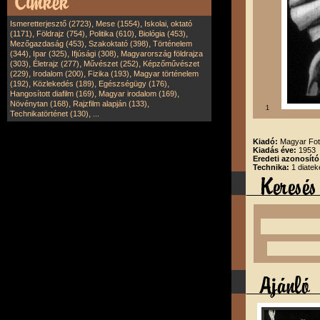
,
,
Ismeretterjesztő (2723)
Mese (1554)
Iskolai, oktató
,
,
,
,
(1171)
Földrajz (754)
Politika (610)
Biológia (453)
,
,
Mezőgazdaság (453)
Szakoktató (398)
Történelem
,
,
,
(344)
Ipar (325)
Ifjúsági (308)
Magyarország földrajza
,
,
,
(303)
Életrajz (277)
Művészet (252)
Képzőművészet
,
,
,
(229)
Irodalom (200)
Fizika (193)
Magyar történelem
,
,
,
(192)
Közlekedés (189)
Egészségügy (176)
,
,
Hangosított diafilm (169)
Magyar irodalom (169)
,
,
Növénytan (168)
Rajzfilm alapján (133)
1
,
Technikatörténet (130)
...
Kiadó:
Magyar Fot
Kiadás éve:
1953
Eredeti azonosító
Technika:
1 diatek