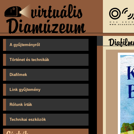
A gyűjteményről
Történet és technikák
Diafilmek
Link gyűjtemény
Rólunk írták
Technikai eszközök