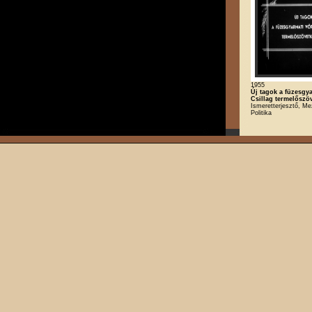
1955
Új tagok a füzesgy
Csillag termelőszö
Ismeretterjesztő, M
Politika