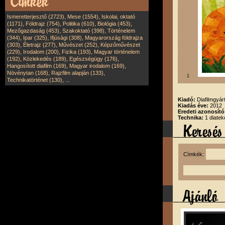
,
,
Ismeretterjesztő (2723)
Mese (1554)
Iskolai, oktató
,
,
,
,
(1171)
Földrajz (754)
Politika (610)
Biológia (453)
,
,
Mezőgazdaság (453)
Szakoktató (398)
Történelem
,
,
,
(344)
Ipar (325)
Ifjúsági (308)
Magyarország földrajza
,
,
,
(303)
Életrajz (277)
Művészet (252)
Képzőművészet
,
,
,
(229)
Irodalom (200)
Fizika (193)
Magyar történelem
,
,
,
(192)
Közlekedés (189)
Egészségügy (176)
,
,
Hangosított diafilm (169)
Magyar irodalom (169)
,
,
Növénytan (168)
Rajzfilm alapján (133)
1
,
Technikatörténet (130)
...
Kiadó:
Diafilmgyárt
Kiadás éve:
2012
Eredeti azonosító
Technika:
1 diatek
Címkék: