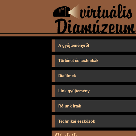
A gyűjteményről
Történet és technikák
Diafilmek
Link gyűjtemény
Rólunk írták
Technikai eszközök