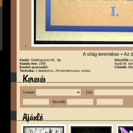
1
A világ teremtése + Az 
Kiadó:
Diafilmgyártó Kft., Bp.
Készítők:
s
Kiadás éve:
1995
Kiadó Bt. tá
Eredeti azonosító:
Címkék:
Bib
Technika:
1 diatekercs, 29 normál kocka, szines
Címkék:
Cím:
Készítők: