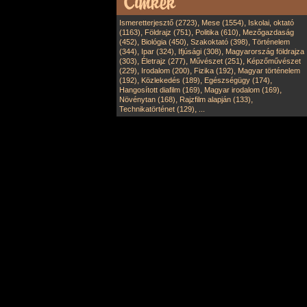
,
,
Ismeretterjesztő (2723)
Mese (1554)
Iskolai, oktató
,
,
,
(1163)
Földrajz (751)
Politika (610)
Mezőgazdaság
,
,
,
(452)
Biológia (450)
Szakoktató (398)
Történelem
,
,
,
(344)
Ipar (324)
Ifjúsági (308)
Magyarország földrajza
,
,
,
(303)
Életrajz (277)
Művészet (251)
Képzőművészet
,
,
,
(229)
Irodalom (200)
Fizika (192)
Magyar történelem
,
,
,
(192)
Közlekedés (189)
Egészségügy (174)
,
,
Hangosított diafilm (169)
Magyar irodalom (169)
,
,
Növénytan (168)
Rajzfilm alapján (133)
,
Technikatörténet (129)
...