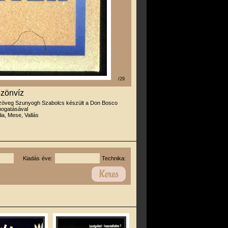
/29
özönvíz
zöveg Szunyogh Szabolcs készült a Don Bosco
mogatásával
lia, Mese, Vallás
Kiadás éve:
Technika: