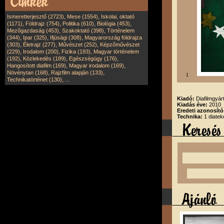
,
,
Ismeretterjesztő (2723)
Mese (1554)
Iskolai, oktató
,
,
,
,
(1171)
Földrajz (754)
Politika (610)
Biológia (453)
,
,
Mezőgazdaság (453)
Szakoktató (398)
Történelem
,
,
,
(344)
Ipar (325)
Ifjúsági (308)
Magyarország földrajza
,
,
,
(303)
Életrajz (277)
Művészet (252)
Képzőművészet
,
,
,
(229)
Irodalom (200)
Fizika (193)
Magyar történelem
,
,
,
(192)
Közlekedés (189)
Egészségügy (176)
,
,
Hangosított diafilm (169)
Magyar irodalom (169)
,
,
Növénytan (168)
Rajzfilm alapján (133)
1
,
Technikatörténet (130)
...
Kiadó:
Diafilmgyárt
Kiadás éve:
2010
Eredeti azonosító
Technika:
1 diatek