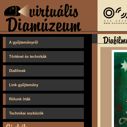
A gyűjteményről
Történet és technikák
Diafilmek
Link gyűjtemény
Rólunk írták
Technikai eszközök