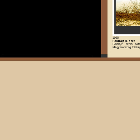
1965
Földrajz 5. oszt.
Földrajz, Iskolai, okt
Magyarország földra