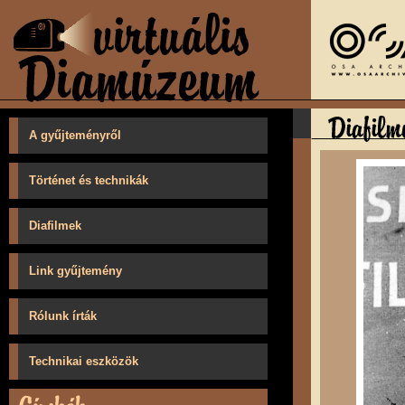
A gyűjteményről
Történet és technikák
Diafilmek
Link gyűjtemény
Rólunk írták
Technikai eszközök