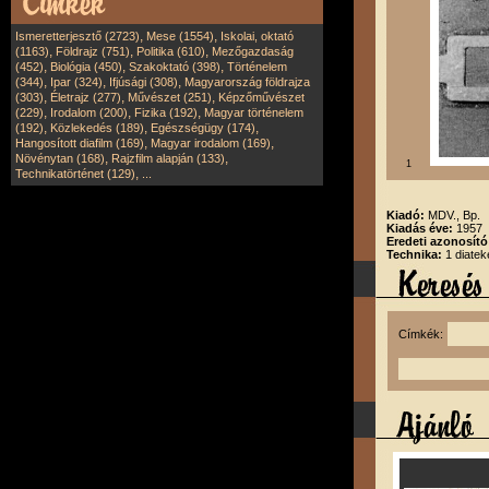
,
,
Ismeretterjesztő (2723)
Mese (1554)
Iskolai, oktató
,
,
,
(1163)
Földrajz (751)
Politika (610)
Mezőgazdaság
,
,
,
(452)
Biológia (450)
Szakoktató (398)
Történelem
,
,
,
(344)
Ipar (324)
Ifjúsági (308)
Magyarország földrajza
,
,
,
(303)
Életrajz (277)
Művészet (251)
Képzőművészet
,
,
,
(229)
Irodalom (200)
Fizika (192)
Magyar történelem
,
,
,
(192)
Közlekedés (189)
Egészségügy (174)
,
,
Hangosított diafilm (169)
Magyar irodalom (169)
,
,
Növénytan (168)
Rajzfilm alapján (133)
1
,
Technikatörténet (129)
...
Kiadó:
MDV., Bp.
Kiadás éve:
1957
Eredeti azonosító
Technika:
1 diatek
Címkék: