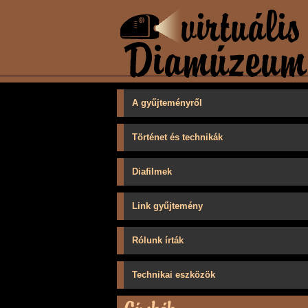
A gyűjteményről
Történet és technikák
Diafilmek
Link gyűjtemény
Rólunk írták
Technikai eszközök