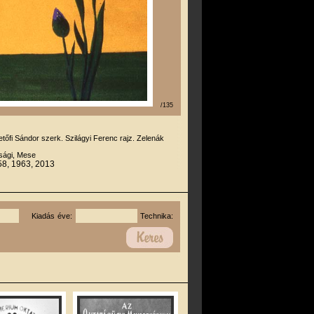
/135
etőfi Sándor szerk. Szilágyi Ferenc rajz. Zelenák
úsági, Mese
58, 1963, 2013
Kiadás éve:
Technika: