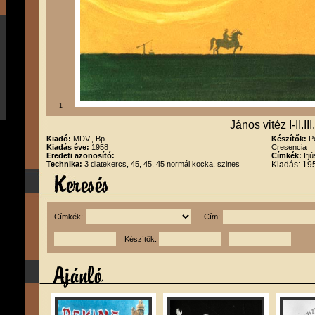
1
János vitéz I-II.III.
Kiadó:
MDV., Bp.
Készítők:
P
Kiadás éve:
1958
Cresencia
Eredeti azonosító:
Címkék:
Ifj
Technika:
3 diatekercs, 45, 45, 45 normál kocka, szines
Kiadás: 19
Címkék:
Cím:
Készítők: