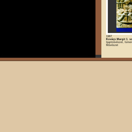
1987
Kovács Margit 1. s
Iparművészet, Ismere
Művészet