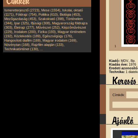
,
,
Ismeretterjesztő (2723)
Mese (1554)
Iskolai, oktató
,
,
,
,
(1171)
Földrajz (754)
Politika (610)
Biológia (453)
,
,
Mezőgazdaság (453)
Szakoktató (398)
Történelem
,
,
,
(344)
Ipar (325)
Ifjúsági (308)
Magyarország földrajza
,
,
,
(303)
Életrajz (277)
Művészet (252)
Képzőművészet
,
,
,
(229)
Irodalom (200)
Fizika (193)
Magyar történelem
,
,
,
(192)
Közlekedés (189)
Egészségügy (176)
,
,
Hangosított diafilm (169)
Magyar irodalom (169)
,
,
Növénytan (168)
Rajzfilm alapján (133)
1
,
Technikatörténet (130)
...
Kiadó:
MDV., Bp.
Kiadás éve:
1976
Eredeti azonosító
Technika:
1 diatek
Címkék: