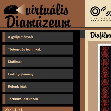
A gyűjteményről
Történet és technikák
Diafilmek
Link gyűjtemény
Rólunk írták
Technikai eszközök