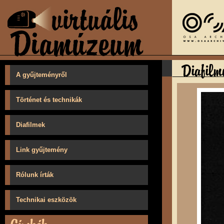
A gyűjteményről
Történet és technikák
Diafilmek
Link gyűjtemény
Rólunk írták
Technikai eszközök