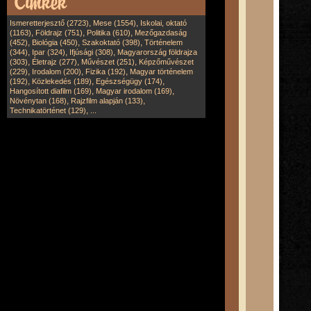
,
,
Ismeretterjesztő (2723)
Mese (1554)
Iskolai, oktató
,
,
,
(1163)
Földrajz (751)
Politika (610)
Mezőgazdaság
,
,
,
(452)
Biológia (450)
Szakoktató (398)
Történelem
,
,
,
(344)
Ipar (324)
Ifjúsági (308)
Magyarország földrajza
,
,
,
(303)
Életrajz (277)
Művészet (251)
Képzőművészet
,
,
,
(229)
Irodalom (200)
Fizika (192)
Magyar történelem
,
,
,
(192)
Közlekedés (189)
Egészségügy (174)
,
,
Hangosított diafilm (169)
Magyar irodalom (169)
,
,
Növénytan (168)
Rajzfilm alapján (133)
,
Technikatörténet (129)
...