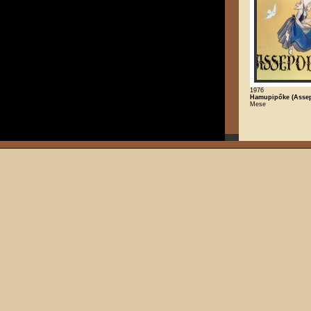
1976
Hamupipőke (Assep
Mese