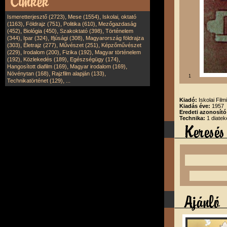
,
,
Ismeretterjesztő (2723)
Mese (1554)
Iskolai, oktató
,
,
,
(1163)
Földrajz (751)
Politika (610)
Mezőgazdaság
,
,
,
(452)
Biológia (450)
Szakoktató (398)
Történelem
,
,
,
(344)
Ipar (324)
Ifjúsági (308)
Magyarország földrajza
,
,
,
(303)
Életrajz (277)
Művészet (251)
Képzőművészet
,
,
,
(229)
Irodalom (200)
Fizika (192)
Magyar történelem
,
,
,
(192)
Közlekedés (189)
Egészségügy (174)
,
,
Hangosított diafilm (169)
Magyar irodalom (169)
,
,
Növénytan (168)
Rajzfilm alapján (133)
1
,
Technikatörténet (129)
...
Kiadó:
Iskolai Film
Kiadás éve:
1957
Eredeti azonosító
Technika:
1 diatek