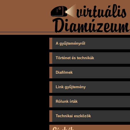
A gyűjteményről
Történet és technikák
Diafilmek
Link gyűjtemény
Rólunk írták
Technikai eszközök