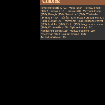
,
,
Ismeretterjesztő (2723)
Mese (1554)
Iskolai, oktató
,
,
,
(1163)
Földrajz (751)
Politika (610)
Mezőgazdaság
,
,
,
(452)
Biológia (450)
Szakoktató (398)
Történelem
,
,
,
(344)
Ipar (324)
Ifjúsági (308)
Magyarország földrajza
,
,
,
(303)
Életrajz (277)
Művészet (251)
Képzőművészet
,
,
,
(229)
Irodalom (200)
Fizika (192)
Magyar történelem
,
,
,
(192)
Közlekedés (189)
Egészségügy (174)
,
,
Hangosított diafilm (169)
Magyar irodalom (169)
,
,
Növénytan (168)
Rajzfilm alapján (133)
,
Technikatörténet (129)
...