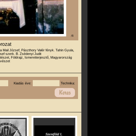
/6
orozat
rta Mail József, Pászthory Valér fényk. Tahin Gyula,
ef szerk. B. Zsédenyi Judit
tészet, Földrajz, Ismeretterjesztő, Magyarország
űvészet
Kiadás éve:
Technika: