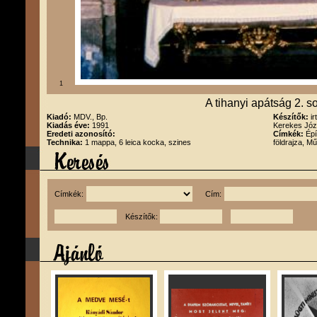
1
A tihanyi apátság 2. s
Kiadó:
MDV., Bp.
Készítők:
i
Kiadás éve:
1991
Kerekes Józs
Eredeti azonosító:
Címkék:
Épí
Technika:
1 mappa, 6 leica kocka, szines
földrajza, M
Címkék:
Cím:
Készítők: