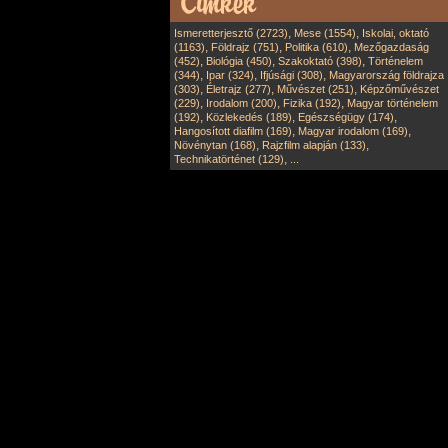
,
,
Ismeretterjesztő (2723)
Mese (1554)
Iskolai, oktató
,
,
,
(1163)
Földrajz (751)
Politika (610)
Mezőgazdaság
,
,
,
(452)
Biológia (450)
Szakoktató (398)
Történelem
,
,
,
(344)
Ipar (324)
Ifjúsági (308)
Magyarország földrajza
,
,
,
(303)
Életrajz (277)
Művészet (251)
Képzőművészet
,
,
,
(229)
Irodalom (200)
Fizika (192)
Magyar történelem
,
,
,
(192)
Közlekedés (189)
Egészségügy (174)
,
,
Hangosított diafilm (169)
Magyar irodalom (169)
,
,
Növénytan (168)
Rajzfilm alapján (133)
,
Technikatörténet (129)
...