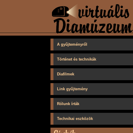
A gyűjteményről
Történet és technikák
Diafilmek
Link gyűjtemény
Rólunk írták
Technikai eszközök