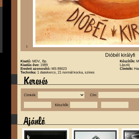
1
Dióbél királyfi
Kiadó:
MDV., Bp.
Készítők:
M
Kiadás éve:
1989
László
Eredeti azonosító:
MS 89023
Címkék:
Han
Technika:
1 diatekercs, 21 normál kocka, szines
Címkék:
Cím:
Készítők: