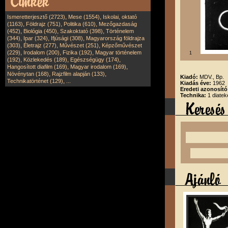
,
,
Ismeretterjesztő (2723)
Mese (1554)
Iskolai, oktató
,
,
,
(1163)
Földrajz (751)
Politika (610)
Mezőgazdaság
,
,
,
(452)
Biológia (450)
Szakoktató (398)
Történelem
,
,
,
(344)
Ipar (324)
Ifjúsági (308)
Magyarország földrajza
,
,
,
(303)
Életrajz (277)
Művészet (251)
Képzőművészet
,
,
,
(229)
Irodalom (200)
Fizika (192)
Magyar történelem
1
,
,
,
(192)
Közlekedés (189)
Egészségügy (174)
,
,
Hangosított diafilm (169)
Magyar irodalom (169)
,
,
Növénytan (168)
Rajzfilm alapján (133)
Kiadó:
MDV., Bp.
,
Technikatörténet (129)
...
Kiadás éve:
1962
Eredeti azonosít
Technika:
1 diatek