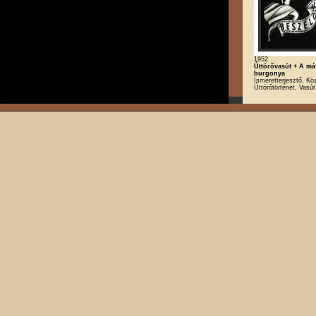
1952
Úttörővasút + A m
burgonya
Ismeretterjesztő, Kö
Úttörőtörténet, Vasút