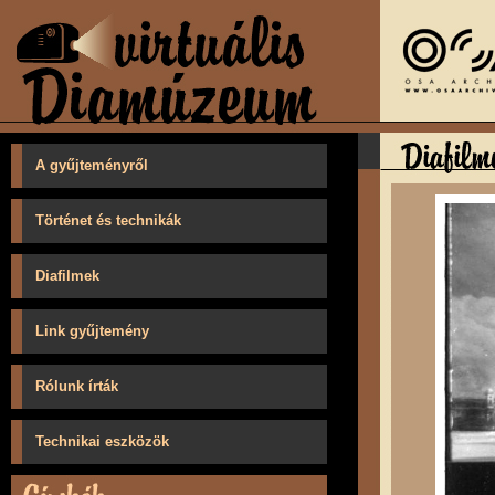
A gyűjteményről
Történet és technikák
Diafilmek
Link gyűjtemény
Rólunk írták
Technikai eszközök