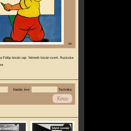
/46
rta Fülöp István rajz. Németh István szerk. Ruzicska
se
Kiadás éve:
Technika: