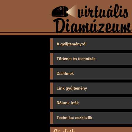
A gyűjteményről
Történet és technikák
Diafilmek
Link gyűjtemény
Rólunk írták
Technikai eszközök