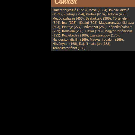
,
,
Ismeretterjesztő (2723)
Mese (1554)
Iskolai, oktató
,
,
,
,
(1171)
Földrajz (754)
Politika (610)
Biológia (453)
,
,
Mezőgazdaság (453)
Szakoktató (398)
Történelem
,
,
,
(344)
Ipar (325)
Ifjúsági (308)
Magyarország földrajza
,
,
,
(303)
Életrajz (277)
Művészet (252)
Képzőművészet
,
,
,
(229)
Irodalom (200)
Fizika (193)
Magyar történelem
,
,
,
(192)
Közlekedés (189)
Egészségügy (176)
,
,
Hangosított diafilm (169)
Magyar irodalom (169)
,
,
Növénytan (168)
Rajzfilm alapján (133)
,
Technikatörténet (130)
...