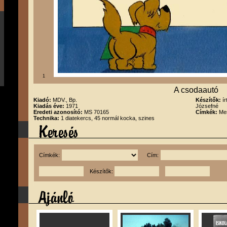
1
A csodaautó
Kiadó:
MDV., Bp.
Készítők:
í
Kiadás éve:
1971
Józsefné
Eredeti azonosító:
MS 70165
Címkék:
Me
Technika:
1 diatekercs, 45 normál kocka, szines
Címkék:
Cím:
Készítők: