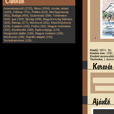
,
,
Ismeretterjesztő (2723)
Mese (1554)
Iskolai, oktató
,
,
,
(1163)
Földrajz (751)
Politika (610)
Mezőgazdaság
,
,
,
(452)
Biológia (450)
Szakoktató (398)
Történelem
,
,
,
(344)
Ipar (324)
Ifjúsági (308)
Magyarország földrajza
,
,
,
(303)
Életrajz (277)
Művészet (251)
Képzőművészet
,
,
,
(229)
Irodalom (200)
Fizika (192)
Magyar történelem
,
,
,
(192)
Közlekedés (189)
Egészségügy (174)
,
,
Hangosított diafilm (169)
Magyar irodalom (169)
,
,
Növénytan (168)
Rajzfilm alapján (133)
1
,
Technikatörténet (129)
...
Kiadó:
MDV., Bp.
Kiadás éve:
1990
Eredeti azonosít
Technika:
1 diatek