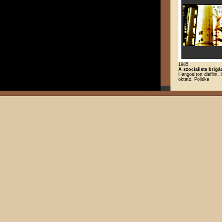
1985
A szocialista bri
Hangosított diafilm, I
oktató, Politika