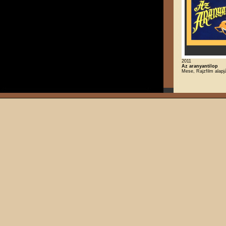
2011
Az aranyantilop
Mese, Rajzfilm alapj