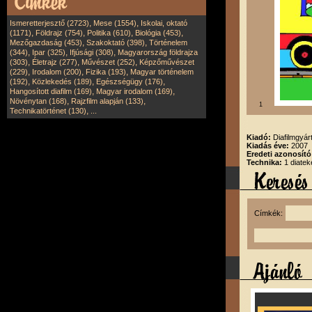
,
,
Ismeretterjesztő (2723)
Mese (1554)
Iskolai, oktató
,
,
,
,
(1171)
Földrajz (754)
Politika (610)
Biológia (453)
,
,
Mezőgazdaság (453)
Szakoktató (398)
Történelem
,
,
,
(344)
Ipar (325)
Ifjúsági (308)
Magyarország földrajza
,
,
,
(303)
Életrajz (277)
Művészet (252)
Képzőművészet
,
,
,
(229)
Irodalom (200)
Fizika (193)
Magyar történelem
,
,
,
(192)
Közlekedés (189)
Egészségügy (176)
,
,
Hangosított diafilm (169)
Magyar irodalom (169)
,
,
Növénytan (168)
Rajzfilm alapján (133)
1
,
Technikatörténet (130)
...
Kiadó:
Diafilmgyárt
Kiadás éve:
2007
Eredeti azonosító
Technika:
1 diatek
Címkék: