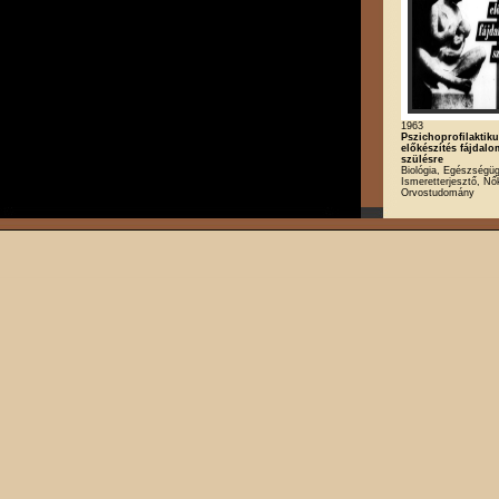
1963
Pszichoprofilaktik
előkészítés fájdalo
szülésre
Biológia, Egészségüg
Ismeretterjesztő, Nő
Orvostudomány