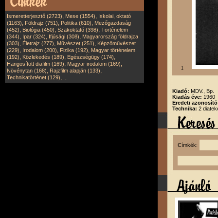
,
,
Ismeretterjesztő (2723)
Mese (1554)
Iskolai, oktató
,
,
,
(1163)
Földrajz (751)
Politika (610)
Mezőgazdaság
,
,
,
(452)
Biológia (450)
Szakoktató (398)
Történelem
,
,
,
(344)
Ipar (324)
Ifjúsági (308)
Magyarország földrajza
,
,
,
(303)
Életrajz (277)
Művészet (251)
Képzőművészet
,
,
,
(229)
Irodalom (200)
Fizika (192)
Magyar történelem
,
,
,
(192)
Közlekedés (189)
Egészségügy (174)
,
,
Hangosított diafilm (169)
Magyar irodalom (169)
1
,
,
Növénytan (168)
Rajzfilm alapján (133)
,
Technikatörténet (129)
...
Kiadó:
MDV., Bp.
Kiadás éve:
1960
Eredeti azonosít
Technika:
2 diatek
Címkék: