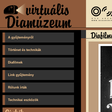
A gyűjteményről
Történet és technikák
Diafilmek
Link gyűjtemény
Rólunk írták
Technikai eszközök